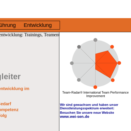
ührung
Entwicklung
leiter
entwicklung im
Team-Radar® International Team Performance
Improvement
Bedarf
Wir sind gewachsen und haben unser
Dienstleistungsspektrum erweitert:
Kompetenz
Besuchen Sie unsere neue Website
folg
www.wei-sen.de