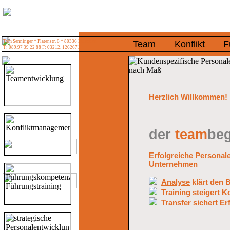
Tom Senninger * Platenstr. 6 * 80336 München
Team
Konflikt
F
T: 089.97 39 22 88 F: 03212. 1262671
Herzlich Willkommen!
der
team
beg
Erfolgreiche Personal
Unternehmen
Analyse
klärt den 
Training
steigert 
Transfer
sichert Er