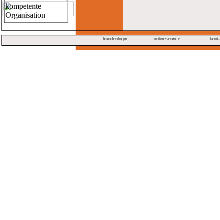
kundenlogin
onlineservice
kont