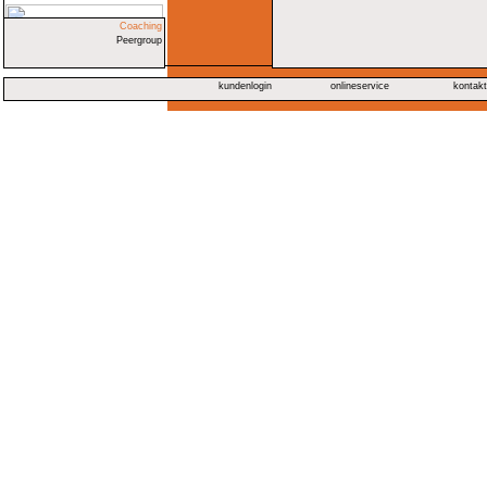
Coaching
Peergroup
kundenlogin
onlineservice
kontak