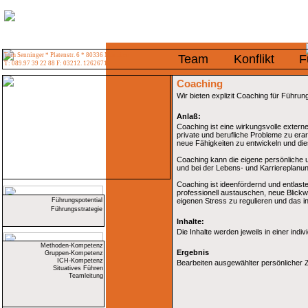
Tom Senninger * Platenstr. 6 * 80336 München
Team
Konflikt
F
T: 089.97 39 22 88 F: 03212. 1262671
Coaching
Wir bieten explizit Coaching für Führun
Anlaß:
Coaching ist eine wirkungsvolle extern
private und berufliche Probleme zu era
neue Fähigkeiten zu entwickeln und di
Coaching kann die eigene persönliche u
und bei der Lebens- und Karriereplanun
Coaching ist ideenfördernd und entlast
professionell austauschen, neue Blickwi
Führungspotential
eigenen Stress zu regulieren und das i
Führungsstrategie
Inhalte:
Die Inhalte werden jeweils in einer indiv
Methoden-Kompetenz
Ergebnis
Gruppen-Kompetenz
ICH-Kompetenz
Bearbeiten ausgewählter persönlicher Z
Situatives Führen
Teamleitung