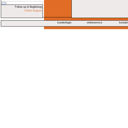
Follow-up & Begleitung
Online-Support
kundenlogin
onlineservice
kontak