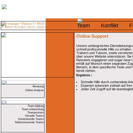
Tom Senninger * Platenstr. 6 * 80336 München
Team
Konflikt
F
T: 089.97 39 22 88 F: 03212. 1262671
Online-Support
Unsere umfangreichen Dienstleistungsan
schnell professionelle Hilfe zu erhalte
Trainern und Tutoren, sowie vernetzten
über unsere Website unterstützen. Sie 
Netzwerk engagieren und sogar neue L
erhält auf Wunsch einen separaten Zu
Bereich, in dem spezifische Tools und Hi
bereit stehen.
Ergebnis :
Schnelle Hilfe durch vorbereitete Ar
Experten antworten zeitnah auf Ihre
Beratung
Jeder Zeit Zugriff auf die teambegle
Online-Analyse
Team-bildung
Team-entwicklung
Teamprozess
Virtuelle Teams
Interkulturelle Teams
Selbststeuernde Teams