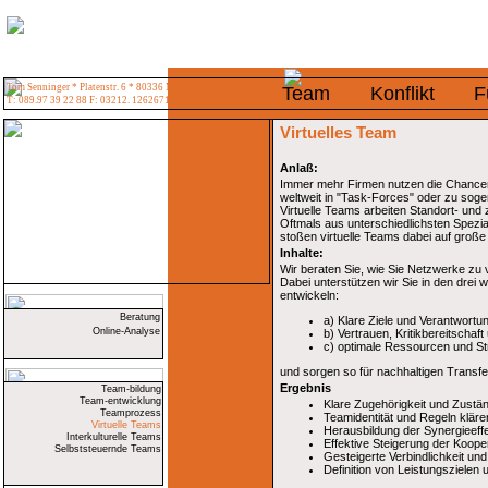
Tom Senninger * Platenstr. 6 * 80336 München
Team
Konflikt
F
T: 089.97 39 22 88 F: 03212. 1262671
Virtuelles Team
Anlaß:
Immer mehr Firmen nutzen die Chancen
weltweit in "Task-Forces" oder zu soge
Virtuelle Teams arbeiten Standort- und
Oftmals aus unterschiedlichsten Spezi
stoßen virtuelle Teams dabei auf groß
Inhalte:
Wir beraten Sie, wie Sie Netzwerke zu 
Dabei unterstützen wir Sie in den drei 
entwickeln:
Beratung
a) Klare Ziele und Verantwort
Online-Analyse
b) Vertrauen, Kritikbereitschaf
c) optimale Ressourcen und Stru
und sorgen so für nachhaltigen Transfer
Ergebnis
Team-bildung
Team-entwicklung
Klare Zugehörigkeit und Zustän
Teamprozess
Teamidentität und Regeln kläre
Virtuelle Teams
Herausbildung der Synergieeff
Interkulturelle Teams
Effektive Steigerung der Koop
Selbststeuernde Teams
Gesteigerte Verbindlichkeit u
Definition von Leistungszielen 