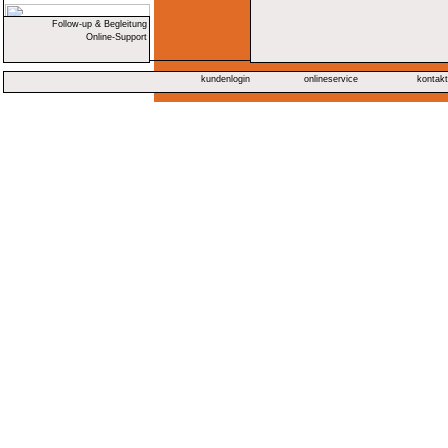
Follow-up & Begleitung
Online-Support
kundenlogin
onlineservice
kontak