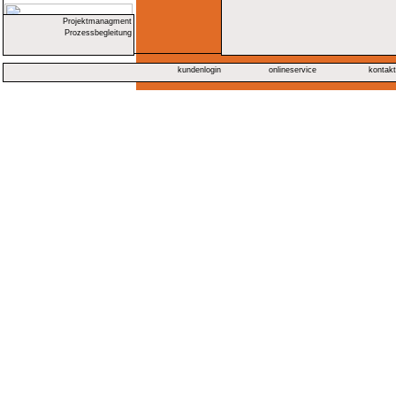
Projektmanagment
Prozessbegleitung
kundenlogin
onlineservice
kontak